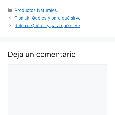
Categorías
Productos Naturales
Pisalak: Qué es y para qué sirve
Relpax: Qué es y para qué sirve
Deja un comentario
Comentario