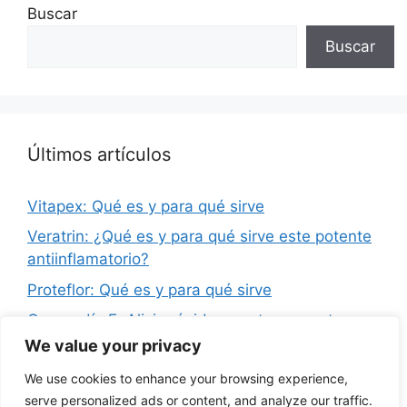
Buscar
Buscar
Últimos artículos
Vitapex: Qué es y para qué sirve
Veratrin: ¿Qué es y para qué sirve este potente
antiinflamatorio?
Proteflor: Qué es y para qué sirve
Graneodín F: Alivio rápido para tu garganta
We value your privacy
Simiblock Ultra Max 100: Qué es y para qué
sirve
We use cookies to enhance your browsing experience,
serve personalized ads or content, and analyze our traffic.