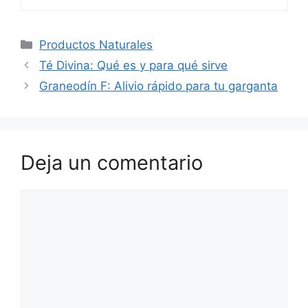
Categorías
Productos Naturales
Té Divina: Qué es y para qué sirve
Graneodín F: Alivio rápido para tu garganta
Deja un comentario
Comentario