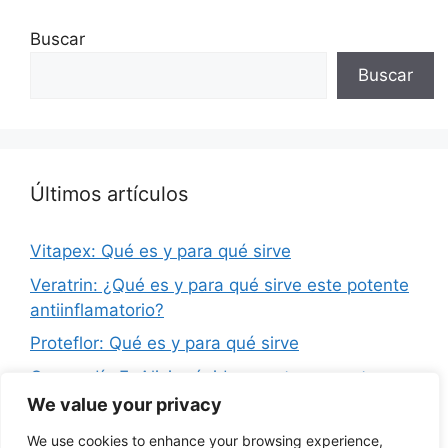
Buscar
Buscar
Últimos artículos
Vitapex: Qué es y para qué sirve
Veratrin: ¿Qué es y para qué sirve este potente
antiinflamatorio?
Proteflor: Qué es y para qué sirve
Graneodín F: Alivio rápido para tu garganta
We value your privacy
Simiblock Ultra Max 100: Qué es y para qué
sirve
We use cookies to enhance your browsing experience,