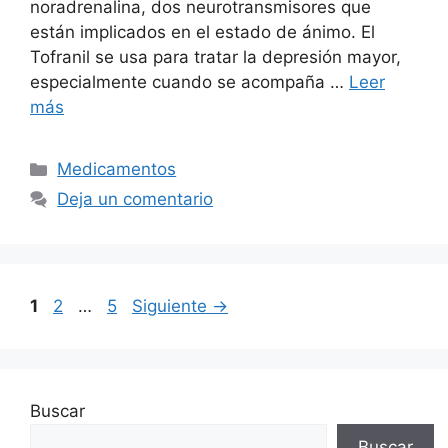
noradrenalina, dos neurotransmisores que
están implicados en el estado de ánimo. El
Tofranil se usa para tratar la depresión mayor,
especialmente cuando se acompaña …
Leer
más
Categorías
Medicamentos
Deja un comentario
Página
Página
Página
1
2
…
5
Siguiente
→
Buscar
Buscar