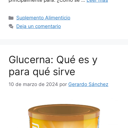
principalmente para: ¿Cómo se …
Leer más
Categorías
Suplemento Alimenticio
Deja un comentario
Glucerna: Qué es y
para qué sirve
10 de marzo de 2024
por
Gerardo Sánchez