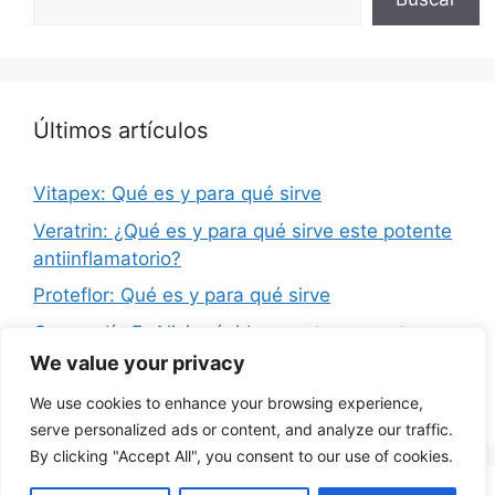
Últimos artículos
Vitapex: Qué es y para qué sirve
Veratrin: ¿Qué es y para qué sirve este potente
antiinflamatorio?
Proteflor: Qué es y para qué sirve
Graneodín F: Alivio rápido para tu garganta
We value your privacy
Simiblock Ultra Max 100: Qué es y para qué
sirve
We use cookies to enhance your browsing experience,
serve personalized ads or content, and analyze our traffic.
By clicking "Accept All", you consent to our use of cookies.