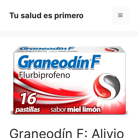
Saltar
al
Tu salud es primero
Menú
contenido
Graneodín F: Alivio