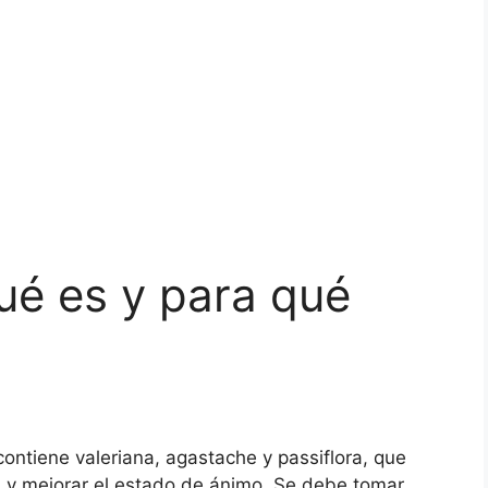
ué es y para qué
ontiene valeriana, agastache y passiflora, que
dad y mejorar el estado de ánimo. Se debe tomar