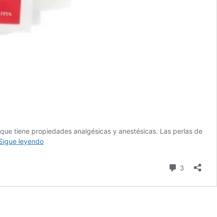
que tiene propiedades analgésicas y anestésicas. Las perlas de
Perlas
Sigue leyendo
de
éter:
comentari
3
Qué
es
y
para
qué